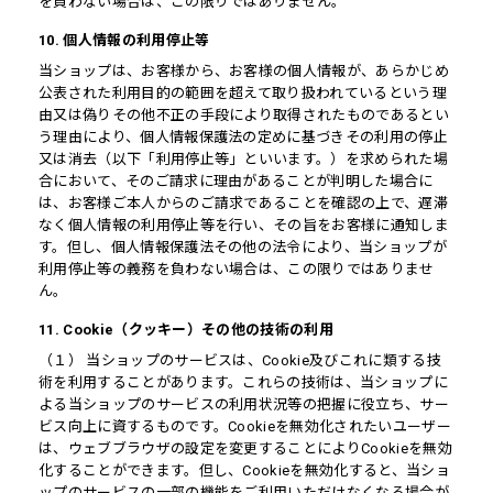
を負わない場合は、この限りではありません。
10. 個人情報の利用停止等
当ショップは、お客様から、お客様の個人情報が、あらかじめ
公表された利用目的の範囲を超えて取り扱われているという理
由又は偽りその他不正の手段により取得されたものであるとい
う理由により、個人情報保護法の定めに基づきその利用の停止
又は消去（以下「利用停止等」といいます。）を求められた場
合において、そのご請求に理由があることが判明した場合に
は、お客様ご本人からのご請求であることを確認の上で、遅滞
なく個人情報の利用停止等を行い、その旨をお客様に通知しま
す。但し、個人情報保護法その他の法令により、当ショップが
利用停止等の義務を負わない場合は、この限りではありませ
ん。
11. Cookie（クッキー）その他の技術の利用
（１） 当ショップのサービスは、Cookie及びこれに類する技
術を利用することがあります。これらの技術は、当ショップに
よる当ショップのサービスの利用状況等の把握に役立ち、サー
ビス向上に資するものです。Cookieを無効化されたいユーザー
は、ウェブブラウザの設定を変更することによりCookieを無効
化することができます。但し、Cookieを無効化すると、当ショ
ップのサービスの一部の機能をご利用いただけなくなる場合が