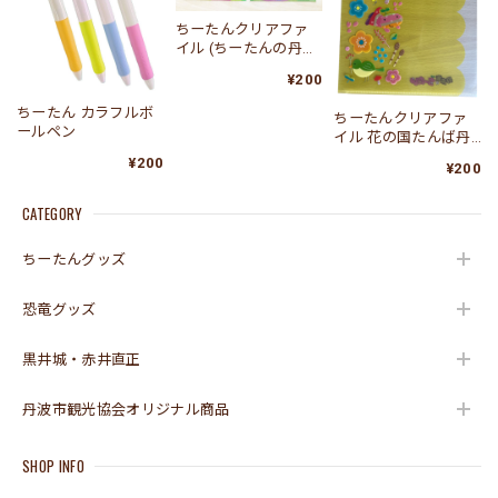
ちーたんクリアファ
イル (ちーたんの丹波
竜化石発掘！ ver.2)
¥200
ちーたん カラフルボ
ちーたんクリアファ
ールペン
イル 花の国たんば丹
波 (イエロー)
¥200
¥200
CATEGORY
ちーたんグッズ
恐竜グッズ
黒井城・赤井直正
丹波市観光協会オリジナル商品
SHOP INFO