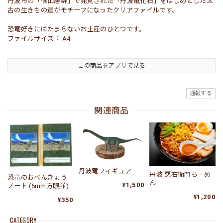
丹波市の「篠山層群」で発見された「丹波竜化石」をはじめとした太
古の生きもの達がモチーフになったクリアファイルです。
恐竜好きにはたまらないお土産のひとつです。
ファイルサイズ： A4
この商品をアプリで見る
通報する
関連商品
丹波竜フィギュア
丹波 悪右衛門らーめ
恐竜のおべんきょう
ん
¥1,500
ノート (5mm方眼罫)
¥1,200
¥350
CATEGORY